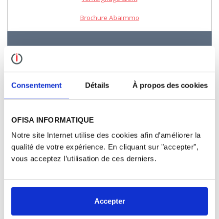
Brochure AbaImmo
SUIVEZ NOTRE ACTUALITÉ
Consentement
Détails
À propos des cookies
En soumettant votre email, vous consentez au traitement de
OFISA INFORMATIQUE
vos données personnelles qui seront utilisées pour vous
envoyer des informations sur les produits et l’actualité
Notre site Internet utilise des cookies afin d’améliorer la
d’OFISA Informatique. Vos droits en lien avec vos données
qualité de votre expérience. En cliquant sur "accepter",
personnelles et le moyen pour les exercer sont mentionnés
vous acceptez l’utilisation de ces derniers.
dans notre
déclaration de protection des données.
Accepter