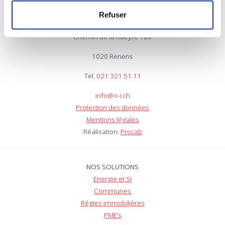
Refuser
Chemin de la Rueyre 120
1020 Renens
Tel.
021 321 51 11
info@o-i.ch
Protection des données
Mentions légales
Réalisation:
Procab
NOS SOLUTIONS
Energie et SI
Communes
Régies immobilières
PME’s