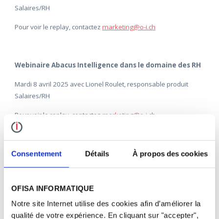
Salaires/RH
Pour voir le replay, contactez
marketing@o-i.ch
Webinaire Abacus Intelligence dans le domaine des RH
Mardi 8 avril 2025 avec Lionel Roulet, responsable produit
Salaires/RH
Pour voir le replay, contactez
marketing@o-i.ch
Webinaire Les nouveautés 2025
Consentement
Détails
À propos des cookies
Jeudi 20 mars 2025 avec Lionel Roulet, responsable produit
Salaires/RH
OFISA INFORMATIQUE
Pour voir le replay, contactez
marketing@o-i.ch
Notre site Internet utilise des cookies afin d’améliorer la
qualité de votre expérience. En cliquant sur "accepter",