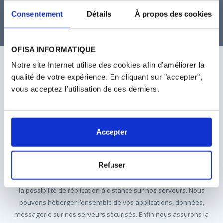
Une assistance efficace et disponible pour répondre à toutes vos
questions et problématiques logicielles et une équipe compétente
Consentement
Détails
À propos des cookies
qui saura faire évoluer vos applications au fil du temps.
OFISA INFORMATIQUE
Notre site Internet utilise des cookies afin d’améliorer la
GESTION ET INSTALLATION DE VOS
qualité de votre expérience. En cliquant sur "accepter",
INFRASTRUCTURES
vous acceptez l’utilisation de ces derniers.
Des dizaines de clients nous font déjà confiance pour l’installation et
la gestion complète de leur parc informatique. Nous installons des
solutions modernes, adaptées à vos besoins, performantes et
Accepter
hautement sécurisées.
Refuser
Nous veillons aussi à une sauvegarde sécurisée et complète de vos
données que ce soit sur votre poste de travail ou votre serveur avec
la possibilité de réplication à distance sur nos serveurs. Nous
pouvons héberger l’ensemble de vos applications, données,
messagerie sur nos serveurs sécurisés. Enfin nous assurons la